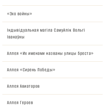
«Эхо войны»
Індывідуальная магіла Самуйлік Вольгі
Іванаўны
Аллея «Их именами названы улицы Бреста»
Аллея «Сирень Победы»
Аллея Авиаторов
Аллея Героев