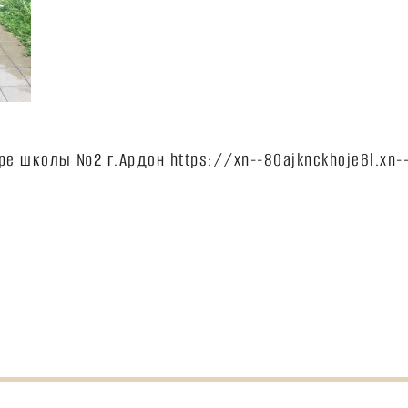
ре школы №2 г.Ардон https://xn--80ajknckhoje6l.xn--