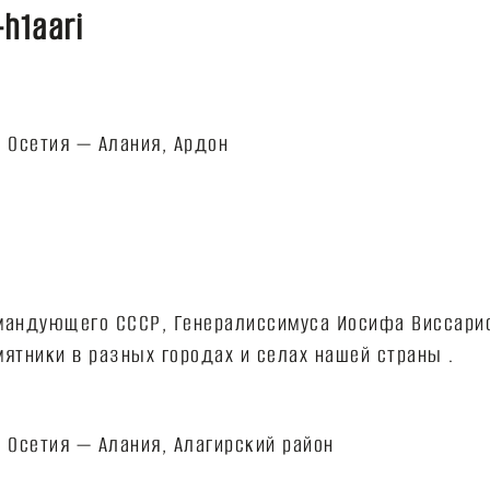
-h1aari
мандующего СССР, Генералиссимуса Иосифа Виссарио