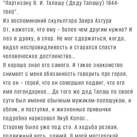
“Партизану В. И. Талашу (Деду Талашу) 1844-
1946”.
Из воспоминаний скульптора Заира Азгура
От, кажется, что ему – более чем другим нужно? И
лез в драку, в спор. Не мог сдержаться, когда,
видел неспровидливость и старался спасти
человеческое достоинство…
Я хорошо знал его самого. И такое знакомство
снимает с меня обязанность говорить про героя,
что он – герой, что он совершил подвиг, что его
имя легендарное… До того же дед Талаш по своей
сути был именно обычным мужиком-полешуком, и
облик, и поступки, и жизненные привычки
подробно нарисовал Якуб Колос…
Старому было уже под сто. А ходьба резвая,
подвижный весь, зрячий. В моей мастерской