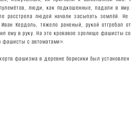
 пулемётов, люди, как подкошенные, падали в яму
сле расстрела людей начали засыпать землёй. Не 
Иван Кердоль, тяжело раненый, рукой отгребал о
ил ему в руку. На это кровавое зрелище фашисты с
ли фашисты с автоматами».
 жертв фашизма в деревне Борисики был установлен 