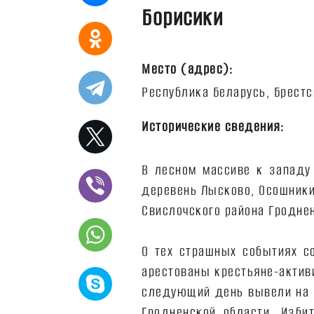
Борисики
Место (адрес):
Исторические сведения:
В лесном массиве к западу 
деревень Лысково, Осошники
Свислочского района Гроднен
О тех страшных событиях с
арестованы крестьяне-актив
следующий день вывели на р
Гродненской области. Изби