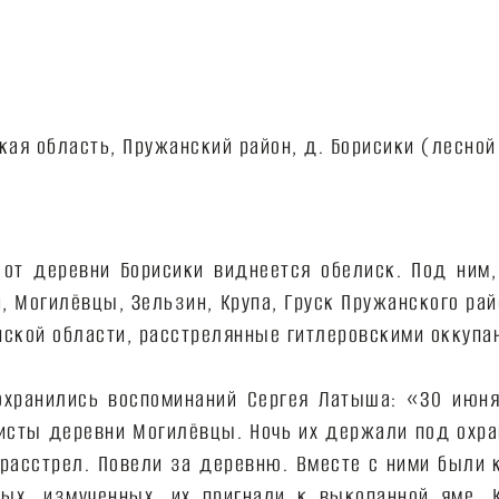
от деревни Борисики виднеется обелиск. Под ним,
, Могилёвцы, Зельзин, Крупа, Груск Пружанского рай
ской области, расстрелянные гитлеровскими оккупан
охранились воспоминаний Сергея Латыша: «30 июня
исты деревни Могилёвцы. Ночь их держали под охра
асстрел. Повели за деревню. Вместе с ними были к
тых, измученных, их пригнали к выкопанной яме. 