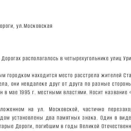
 Дорогах располагалось в четырехугольнике улиц Ури
ым городком находится место расстрела жителей Стар
ела, они невдалеке друг от друга по разные стороны
ен в мае 1995 г. местными властями. Носит названи
ложенном на ул. Московской, частично перезах
ядом установлены два памятных знака. Один в вид
арые Дороги, погибшим в годы Великой Отечественно