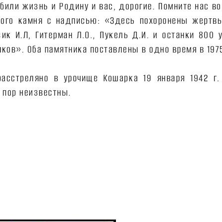
били жизнь и Родину и вас, дорогие. Помните нас в
ного камня с надписью: «Здесь похоронены жертвы
зик И.Л, Гитерман Л.О., Пукель Д.И. и останки 800 
ков». Оба памятника поставлены в одно время в 1975
асстреляно в урочище Кошарка 19 января 1942 г. 
 пор неизвестны.